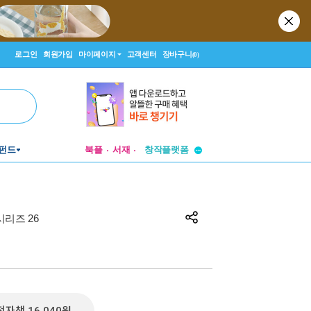
로그인
회원가입
마이페이지
고객센터
장바구니
(0)
투비컨티뉴드
펀드
북플
서재
창작플랫폼
투비컨티뉴드
시리즈 26