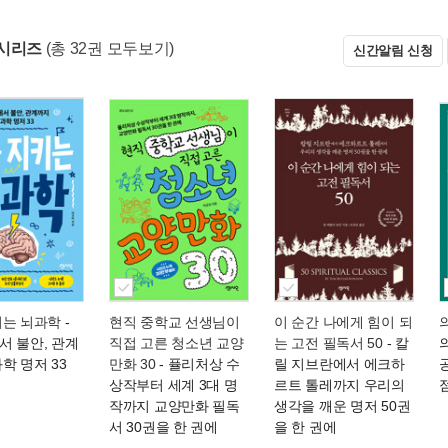
시리즈
(총 32권 모두보기)
신간알림 신청
키는 뇌과학
-
현직 중학교 선생님이
이 순간 나에게 힘이 되
서 불안, 관계
직접 고른 청소년 교양
는 고전 필독서 50
- 칼
학 명저 33
만화 30
- 퓰리처상 수
릴 지브란에서 에크하
상작부터 세계 3대 명
르트 톨레까지 우리의
작까지 교양만화 필독
생각을 깨운 명저 50권
서 30권을 한 권에
을 한 권에