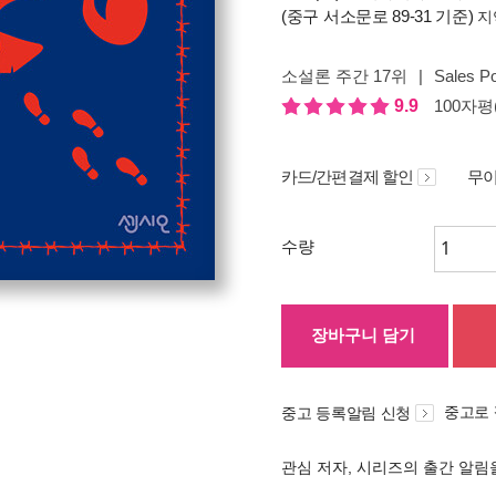
(중구 서소문로 89-31 기준)
지
소설론 주간 17위
|
Sales Po
9.9
100자평(
카드/간편결제 할인
무이
수량
장바구니 담기
중고로
중고 등록알림 신청
관심 저자, 시리즈의 출간 알