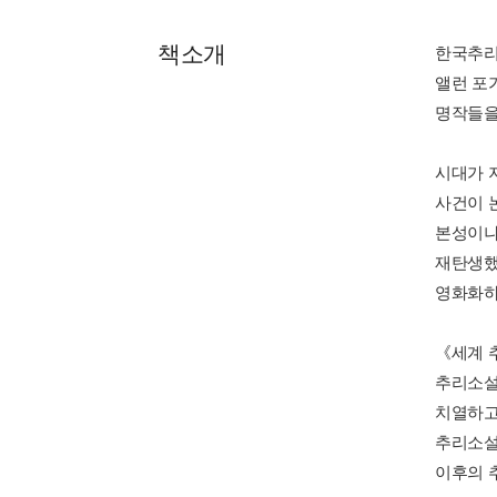
책소개
한국추리
앨런 포
명작들을
시대가 
사건이 
본성이나
재탄생했
영화화하
《세계 
추리소설
치열하고
추리소설
이후의 