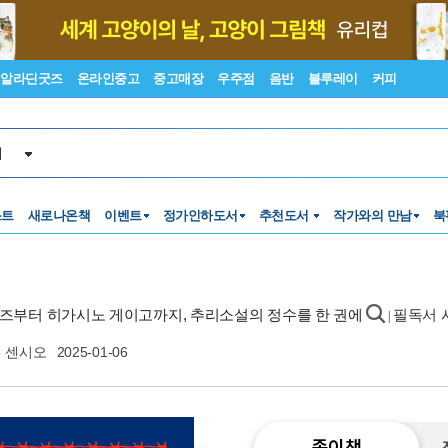
알라딘굿즈
온라인중고
중고매장
우주점
음반
블루레이
커피
서
스트
새로나온책
이벤트
정가인하도서
추천도서
작가와의 만남
북
 홈즈부터 히가시노 게이고까지, 추리소설의 정수를 한 권에
필독서 
|
센시오
2025-01-06
종이책