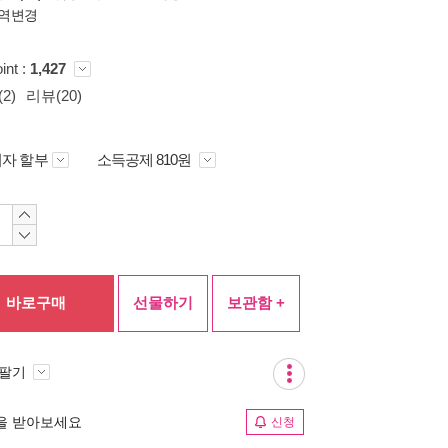
역변경
int :
1,427
2)
리뷰(20)
자 할부
소득공제 810원
바로구매
선물하기
보관함 +
 팔기
림을 받아보세요
신청