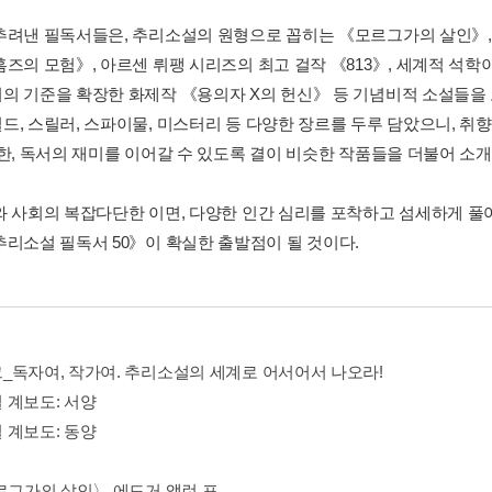
추려낸 필독서들은, 추리소설의 원형으로 꼽히는 《모르그가의 살인》
홈즈의 모험》, 아르센 뤼팽 시리즈의 최고 걸작 《813》, 세계적 석학
의 기준을 확장한 화제작 《용의자 X의 헌신》 등 기념비적 소설들을 
드, 스릴러, 스파이물, 미스터리 등 다양한 장르를 두루 담았으니, 취
또한, 독서의 재미를 이어갈 수 있도록 결이 비슷한 작품들을 더불어 소
와 사회의 복잡다단한 이면, 다양한 인간 심리를 포착하고 섬세하게 풀
추리소설 필독서 50》이 확실한 출발점이 될 것이다.
_독자여, 작가여. 추리소설의 세계로 어서어서 나오라!
 계보도: 서양
 계보도: 동양
모르그가의 살인〉 에드거 앨런 포