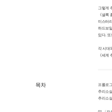
그렇게 
《셜록 
미스터리
하드보일
있다. 
각 시대
《세계 
목차
프롤로그
추리소설
추리소설
01 〈