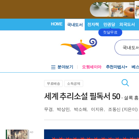
HOME
전자책
만권당
외국도서
국내도서
첫달무료
국내도
분야보기
오뒷세이아
추천마법사
베
무료배송
소득공제
세계 추리소설 필독서 50
- 셜록
무경
,
박상민
,
박소해
,
이지유
,
조동신
(지은이)