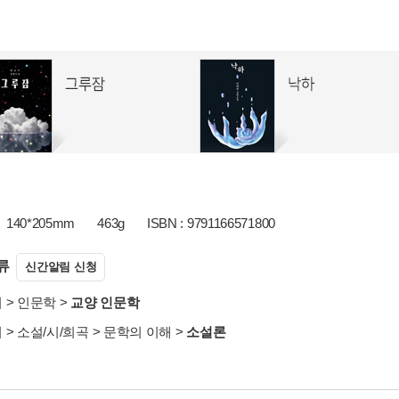
140*205mm
463g
ISBN : 9791166571800
류
신간알림 신청
서
>
인문학
>
교양 인문학
서
>
소설/시/희곡
>
문학의 이해
>
소설론