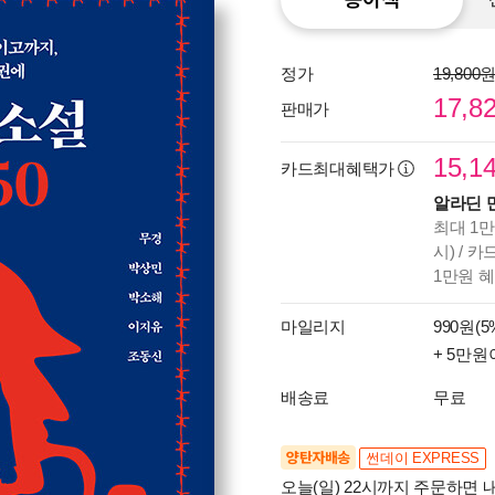
정가
19,800
17,8
판매가
15,1
카드최대혜택가
알라딘 
최대 1만
시) / 
1만원 
마일리지
990원(5
+ 5만원
배송료
무료
양탄자배송
썬데이 EXPRESS
오늘(일) 22시까지 주문하면 내