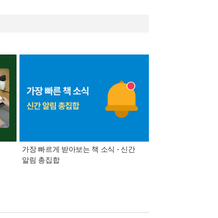
가장 빠르게 받아보는 책 소식 - 신간
경기컬처패스 1만원 
알림 총집합